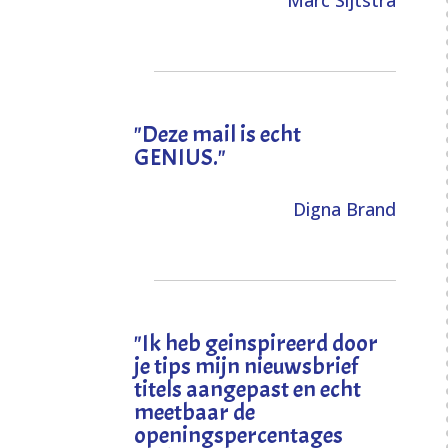
Marc Sijtstra
"Deze mail is echt
GENIUS."
Digna Brand
"I
k heb geinspireerd door
je tips mijn nieuwsbrief
titels aangepast en echt
meetbaar de
openingspercentages