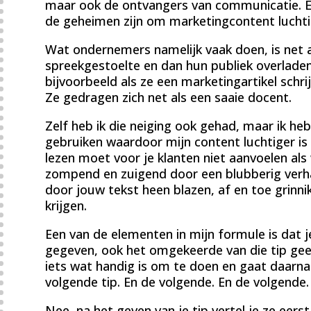
maar ook de ontvangers van communicatie. En
de geheimen zijn om marketingcontent luchti
Wat ondernemers namelijk vaak doen, is net 
spreekgestoelte en dan hun publiek overlade
bijvoorbeeld als ze een marketingartikel schri
Ze gedragen zich net als een saaie docent.
Zelf heb ik die neiging ook gehad, maar ik h
gebruiken waardoor mijn content luchtiger i
lezen moet voor je klanten niet aanvoelen als
zompend en zuigend door een blubberig verhaa
door jouw tekst heen blazen, af en toe grinni
krijgen.
Een van de elementen in mijn formule is dat je
gegeven, ook het omgekeerde van die tip geeft
iets wat handig is om te doen en gaat daarna
volgende tip. En de volgende. En de volgende.
Nee, na het geven van je tip vertel je ze eers