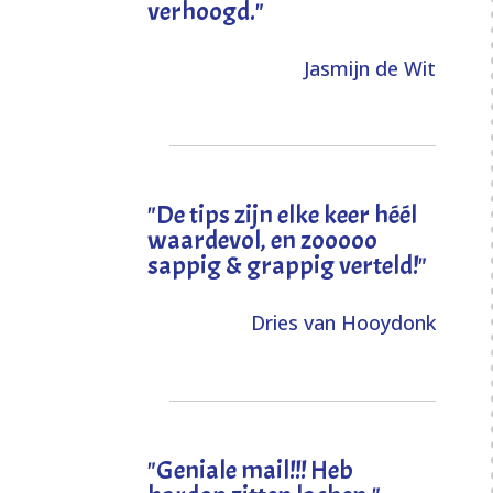
verhoogd
."
Jasmijn de Wit
"
De tips zijn elke keer héél
waardevol, en zooooo
sappig & grappig verteld!
"
Dries van Hooydonk
"Geniale mail!!! Heb