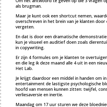
Om het antwoord te geven op die 3 vragen op 
als brugman.
Maar je kunt ook een shortcut nemen, waardo
overschreven in het brein van je klanten door
vergeten.
En dat is door een dramatische demonstrati
kun je visueel en auditief doen zoals dierent
in copywriting.
Er zijn 4 formules om je klanten te overtuig
en die leg ik deze maand alle 4 uit in een n
Het Lab.
Je krijgt daardoor een middel in handen om in
entertainment de lastigste psychologische blo
hoofd van mensen kunnen zitten: twijfel, con
verliesaversie en inertie.
Maandag om 17 uur sturen we deze bloednie