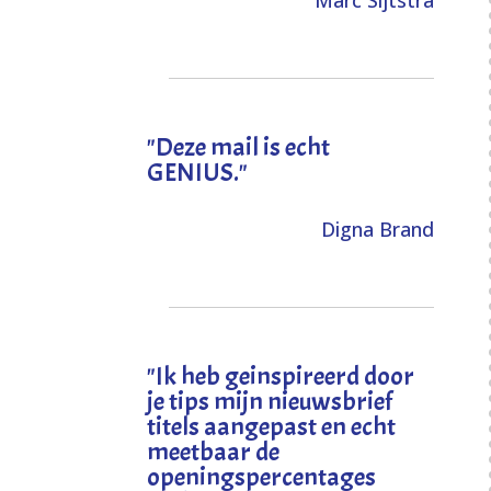
Marc Sijtstra
"Deze mail is echt
GENIUS."
Digna Brand
"I
k heb geinspireerd door
je tips mijn nieuwsbrief
titels aangepast en echt
meetbaar de
openingspercentages