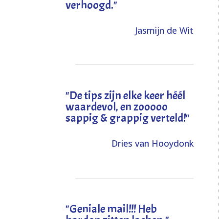
verhoogd
."
Jasmijn de Wit
"
De tips zijn elke keer héél
waardevol, en zooooo
sappig & grappig verteld!
"
Dries van Hooydonk
"Geniale mail!!! Heb