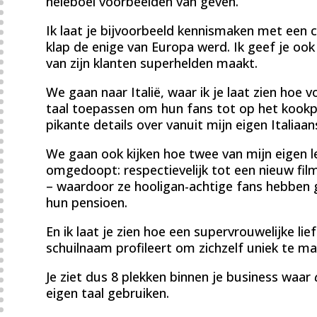
heleboel voorbeelden van geven.
Ik laat je bijvoorbeeld kennismaken met een co
klap de enige van Europa werd. Ik geef je oo
van zijn klanten superhelden maakt.
We gaan naar Italië, waar ik je laat zien hoe v
taal toepassen om hun fans tot op het kookpun
pikante details over vanuit mijn eigen Italiaa
We gaan ook kijken hoe twee van mijn eigen 
omgedoopt: respectievelijk tot een nieuw fil
– waardoor ze hooligan-achtige fans hebben ge
hun pensioen.
En ik laat je zien hoe een supervrouwelijke li
schuilnaam profileert om zichzelf uniek te ma
Je ziet dus 8 plekken binnen je business waar
eigen taal gebruiken.