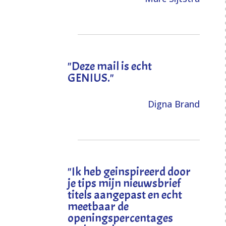
"Deze mail is echt
GENIUS."
Digna Brand
"I
k heb geinspireerd door
je tips mijn nieuwsbrief
titels aangepast en echt
meetbaar de
openingspercentages