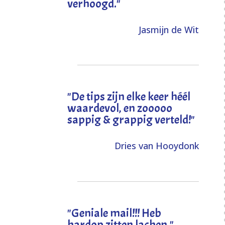
verhoogd
."
Jasmijn de Wit
"
De tips zijn elke keer héél
waardevol, en zooooo
sappig & grappig verteld!
"
Dries van Hooydonk
"Geniale mail!!! Heb
hardop zitten lachen."