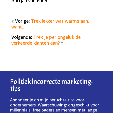
Aartjan van Erkel
« Vorige:
Trek lekker wat warms aan,
want…
Volgende:
Trek je per ongeluk de
verkeerde klanten aan?
»
Politiek incorrecte marketing-
tips
Abonneer je op mijn beruchte tips voor
ondernemers. Waarschuwing: ongeschikt voor
millennials, freeloaders en mensen met lange