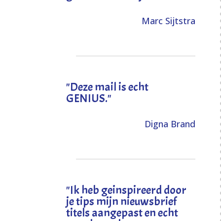
Marc Sijtstra
"Deze mail is echt
GENIUS."
Digna Brand
"I
k heb geinspireerd door
je tips mijn nieuwsbrief
titels aangepast en echt