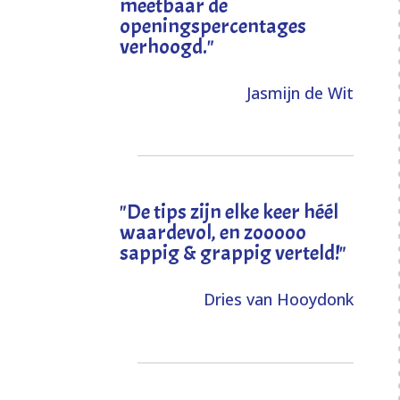
meetbaar de
openingspercentages
verhoogd
."
Jasmijn de Wit
"
De tips zijn elke keer héél
waardevol, en zooooo
sappig & grappig verteld!
"
Dries van Hooydonk