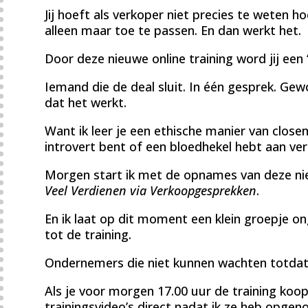
Jij hoeft als verkoper niet precies te weten h
alleen maar toe te passen. En dan werkt het.
Door deze nieuwe online training word jij een ‘
Iemand die de deal sluit. In één gesprek. Ge
dat het werkt.
Want ik leer je een ethische manier van closen,
introvert bent of een bloedhekel hebt aan ve
Morgen start ik met de opnames van deze nieu
Veel Verdienen via Verkoopgesprekken
.
En ik laat op dit moment een klein groepje o
tot de training.
Ondernemers die niet kunnen wachten totdat d
Als je voor morgen 17.00 uur de training koopt
trainingsvideo’s direct nadat ik ze heb opgen