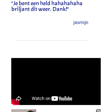
"
Je bent een held hahahahaha
briljant dit weer. Dank!
"
Jasmijn