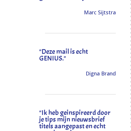
Marc Sijtstra
"Deze mail is echt
GENIUS."
Digna Brand
"I
k heb geinspireerd door
je tips mijn nieuwsbrief
titels aangepast en echt