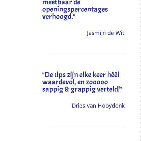
meetbaar de
openingspercentages
verhoogd
."
Jasmijn de Wit
"
De tips zijn elke keer héél
waardevol, en zooooo
sappig & grappig verteld!
"
Dries van Hooydonk