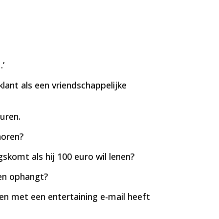
…’
lant als een vriendschappelijke
duren.
horen?
skomt als hij 100 euro wil lenen?
len ophangt?
den met een entertaining e-mail heeft