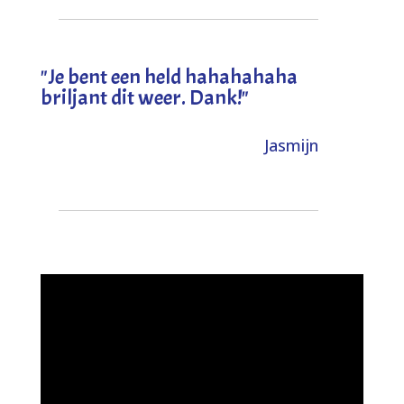
"
Je bent een held hahahahaha
briljant dit weer. Dank!
"
Jasmijn