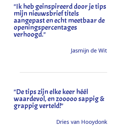
"I
k heb geinspireerd door je tips
mijn nieuwsbrief titels
aangepast en echt meetbaar de
openingspercentages
verhoogd
."
Jasmijn de Wit
"
De tips zijn elke keer héél
waardevol, en zooooo sappig &
grappig verteld!
"
Dries van Hooydonk