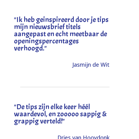
"I
k heb geinspireerd door je tips
mijn nieuwsbrief titels
aangepast en echt meetbaar de
openingspercentages
verhoogd
."
Jasmijn de Wit
"
De tips zijn elke keer héél
waardevol, en zooooo sappig &
grappig verteld!
"
Dries van Hooydonk