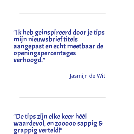
"I
k heb geinspireerd door je tips
mijn nieuwsbrief titels
aangepast en echt meetbaar de
openingspercentages
verhoogd
."
Jasmijn de Wit
"
De tips zijn elke keer héél
waardevol, en zooooo sappig &
grappig verteld!
"