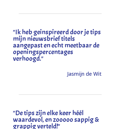
"I
k heb geinspireerd door je tips
mijn nieuwsbrief titels
aangepast en echt meetbaar de
openingspercentages
verhoogd
."
Jasmijn de Wit
"
De tips zijn elke keer héél
waardevol, en zooooo sappig &
grappig verteld!
"