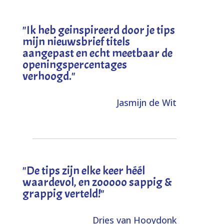
"I
k heb geinspireerd door je tips
mijn nieuwsbrief titels
aangepast en echt meetbaar de
openingspercentages
verhoogd
."
Jasmijn de Wit
"
De tips zijn elke keer héél
waardevol, en zooooo sappig &
grappig verteld!
"
Dries van Hooydonk