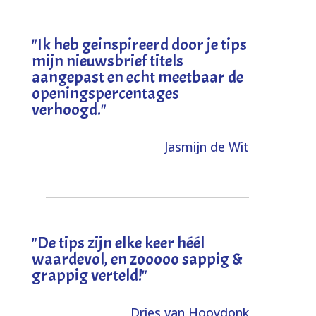
"I
k heb geinspireerd door je tips
mijn nieuwsbrief titels
aangepast en echt meetbaar de
openingspercentages
verhoogd
."
Jasmijn de Wit
"
De tips zijn elke keer héél
waardevol, en zooooo sappig &
grappig verteld!
"
Dries van Hooydonk