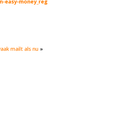
bn-easy-money_reg
aak mailt als nu
»