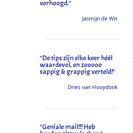
verhoogd
."
Jasmijn de Wit
"
De tips zijn elke keer héél
waardevol, en zooooo
sappig & grappig verteld!
"
Dries van Hooydonk
"Geniale mail!!! Heb