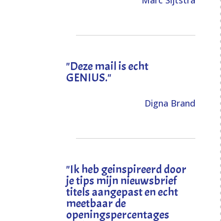
Marc Sijtstra
"Deze mail is echt
GENIUS."
Digna Brand
"I
k heb geinspireerd door
je tips mijn nieuwsbrief
titels aangepast en echt
meetbaar de
openingspercentages