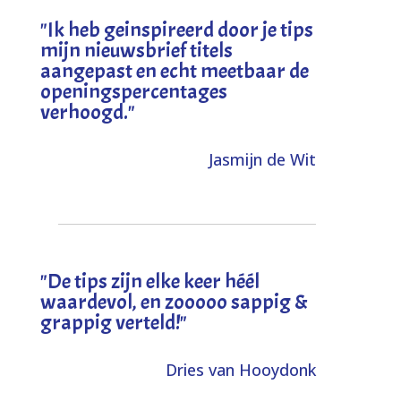
"I
k heb geinspireerd door je tips
mijn nieuwsbrief titels
aangepast en echt meetbaar de
openingspercentages
verhoogd
."
Jasmijn de Wit
"
De tips zijn elke keer héél
waardevol, en zooooo sappig &
grappig verteld!
"
Dries van Hooydonk