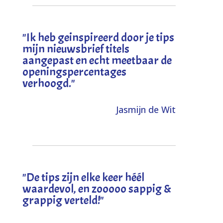
"I
k heb geinspireerd door je tips
mijn nieuwsbrief titels
aangepast en echt meetbaar de
openingspercentages
verhoogd
."
Jasmijn de Wit
"
De tips zijn elke keer héél
waardevol, en zooooo sappig &
grappig verteld!
"