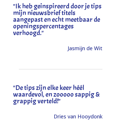
"I
k heb geinspireerd door je tips
mijn nieuwsbrief titels
aangepast en echt meetbaar de
openingspercentages
verhoogd
."
Jasmijn de Wit
"
De tips zijn elke keer héél
waardevol, en zooooo sappig &
grappig verteld!
"
Dries van Hooydonk