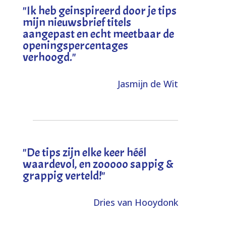
"I
k heb geinspireerd door je tips
mijn nieuwsbrief titels
aangepast en echt meetbaar de
openingspercentages
verhoogd
."
Jasmijn de Wit
"
De tips zijn elke keer héél
waardevol, en zooooo sappig &
grappig verteld!
"
Dries van Hooydonk