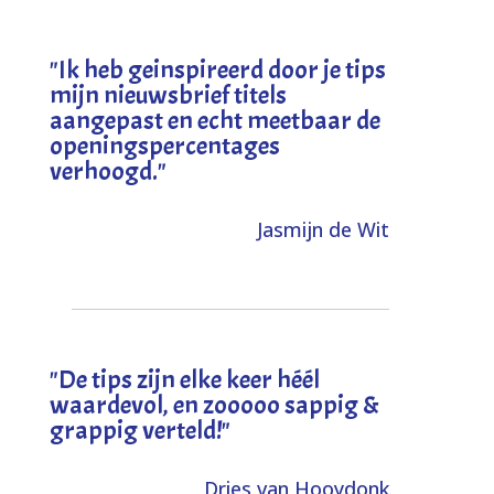
"I
k heb geinspireerd door je tips
mijn nieuwsbrief titels
aangepast en echt meetbaar de
openingspercentages
verhoogd
."
Jasmijn de Wit
"
De tips zijn elke keer héél
waardevol, en zooooo sappig &
grappig verteld!
"
Dries van Hooydonk