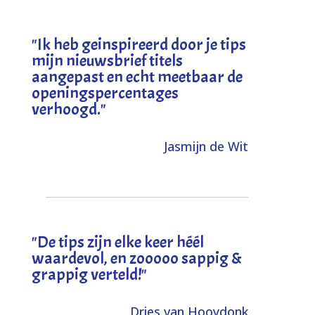
"I
k heb geinspireerd door je tips
mijn nieuwsbrief titels
aangepast en echt meetbaar de
openingspercentages
verhoogd
."
Jasmijn de Wit
"
De tips zijn elke keer héél
waardevol, en zooooo sappig &
grappig verteld!
"
Dries van Hooydonk