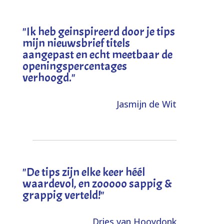
"I
k heb geinspireerd door je tips
mijn nieuwsbrief titels
aangepast en echt meetbaar de
openingspercentages
verhoogd
."
Jasmijn de Wit
"
De tips zijn elke keer héél
waardevol, en zooooo sappig &
grappig verteld!
"
Dries van Hooydonk