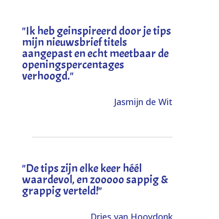
"I
k heb geinspireerd door je tips
mijn nieuwsbrief titels
aangepast en echt meetbaar de
openingspercentages
verhoogd
."
Jasmijn de Wit
"
De tips zijn elke keer héél
waardevol, en zooooo sappig &
grappig verteld!
"
Dries van Hooydonk