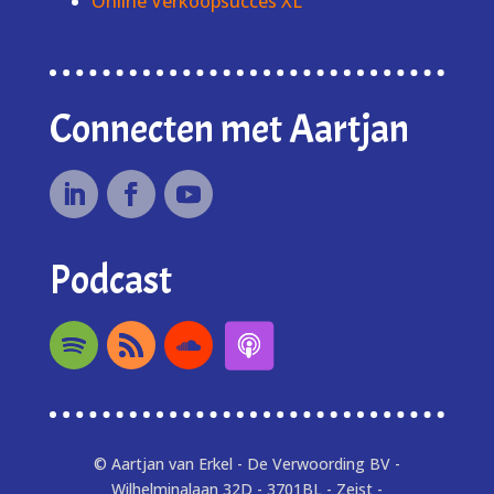
Online Verkoopsucces XL
Connecten met Aartjan
Podcast
© Aartjan van Erkel - De Verwoording BV -
Wilhelminalaan 32D - 3701BL - Zeist -