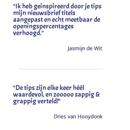
"I
k heb geinspireerd door je tips
mijn nieuwsbrief titels
aangepast en echt meetbaar de
openingspercentages
verhoogd
."
Jasmijn de Wit
"
De tips zijn elke keer héél
waardevol, en zooooo sappig &
grappig verteld!
"
Dries van Hooydonk