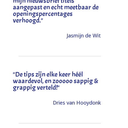
mijn nieuwsbrief titels
aangepast en echt meetbaar de
openingspercentages
verhoogd
."
Jasmijn de Wit
"
De tips zijn elke keer héél
waardevol, en zooooo sappig &
grappig verteld!
"
Dries van Hooydonk