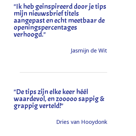
"I
k heb geinspireerd door je tips
mijn nieuwsbrief titels
aangepast en echt meetbaar de
openingspercentages
verhoogd
."
Jasmijn de Wit
"
De tips zijn elke keer héél
waardevol, en zooooo sappig &
grappig verteld!
"
Dries van Hooydonk