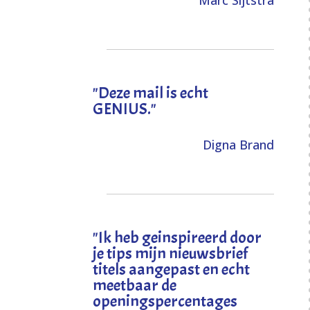
Marc Sijtstra
"Deze mail is echt
GENIUS."
Digna Brand
"I
k heb geinspireerd door
je tips mijn nieuwsbrief
titels aangepast en echt
meetbaar de
openingspercentages