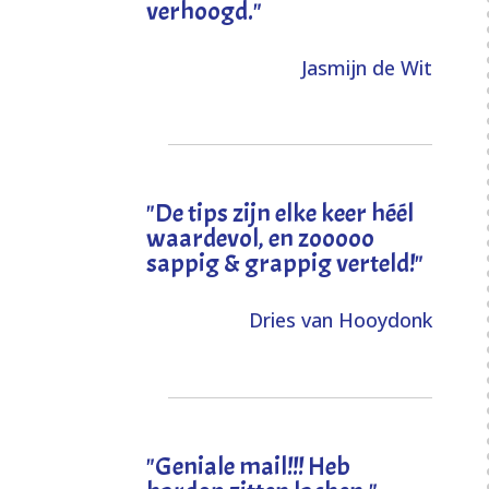
verhoogd
."
Jasmijn de Wit
"
De tips zijn elke keer héél
waardevol, en zooooo
sappig & grappig verteld!
"
Dries van Hooydonk
"Geniale mail!!! Heb