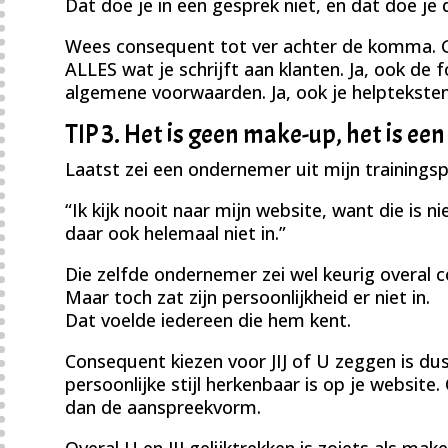
Dat doe je in een gesprek niet, en dat doe je 
Wees consequent tot ver achter de komma. G
ALLES wat je schrijft aan klanten. Ja, ook de f
algemene voorwaarden. Ja, ook je helpteksten
TIP 3. Het is geen make-up, het is ee
Laatst zei een ondernemer uit mijn trainin
“Ik kijk nooit naar mijn website, want die is n
daar ook helemaal niet in.”
Die zelfde ondernemer zei wel keurig overal 
Maar toch zat zijn persoonlijkheid er niet in.
Dat voelde iedereen die hem kent.
Consequent kiezen voor JIJ of U zeggen is du
persoonlijke stijl herkenbaar is op je website
dan de aanspreekvorm.
Overal U en JIJ gelijktrekken is zoiets als mak