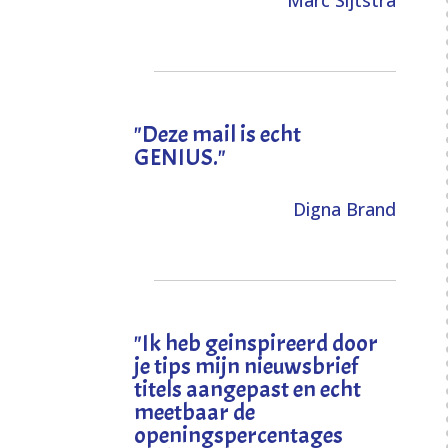
Marc Sijtstra
"Deze mail is echt
GENIUS."
Digna Brand
"I
k heb geinspireerd door
je tips mijn nieuwsbrief
titels aangepast en echt
meetbaar de
openingspercentages