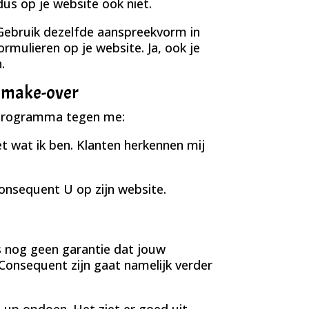
dus op je website ook niet.
ebruik dezelfde aanspreekvorm in
ormulieren op je website. Ja, ook je
.
n make-over
gsprogramma tegen me:
iet wat ik ben. Klanten herkennen mij
consequent U op zijn website.
s nog geen garantie dat jouw
. Consequent zijn gaat namelijk verder
e-up opdoen. Het ziet er goed uit,