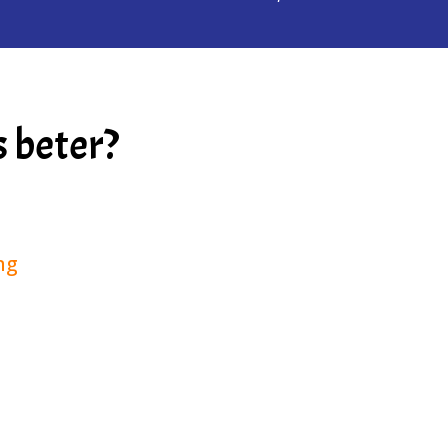
s beter?
ng