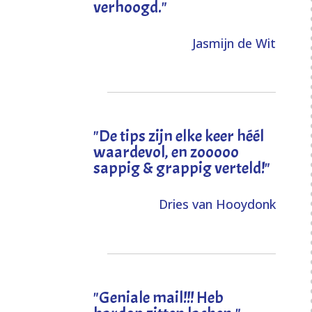
verhoogd
."
Jasmijn de Wit
"
De tips zijn elke keer héél
waardevol, en zooooo
sappig & grappig verteld!
"
Dries van Hooydonk
"Geniale mail!!! Heb