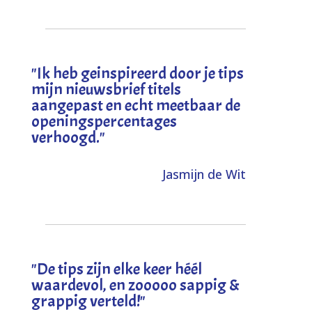
"I
k heb geinspireerd door je tips
mijn nieuwsbrief titels
aangepast en echt meetbaar de
openingspercentages
verhoogd
."
Jasmijn de Wit
"
De tips zijn elke keer héél
waardevol, en zooooo sappig &
grappig verteld!
"