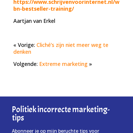
https://www.schrijvenvoorinternet.nl/w
bn-bestseller-training/
Aartjan van Erkel
« Vorige:
Cliché’s zijn niet meer weg te
denken
Volgende:
Extreme marketing
»
Politiek incorrecte marketing-
tips
Abonneer je op mijn beruchte tips voor