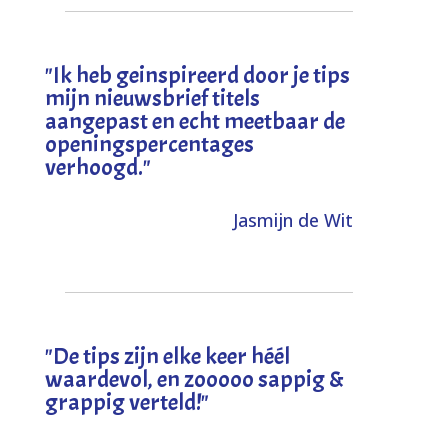
"I
k heb geinspireerd door je tips
mijn nieuwsbrief titels
aangepast en echt meetbaar de
openingspercentages
verhoogd
."
Jasmijn de Wit
"
De tips zijn elke keer héél
waardevol, en zooooo sappig &
grappig verteld!
"