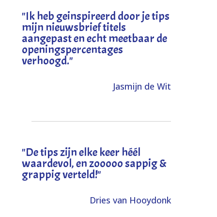
"I
k heb geinspireerd door je tips
mijn nieuwsbrief titels
aangepast en echt meetbaar de
openingspercentages
verhoogd
."
Jasmijn de Wit
"
De tips zijn elke keer héél
waardevol, en zooooo sappig &
grappig verteld!
"
Dries van Hooydonk