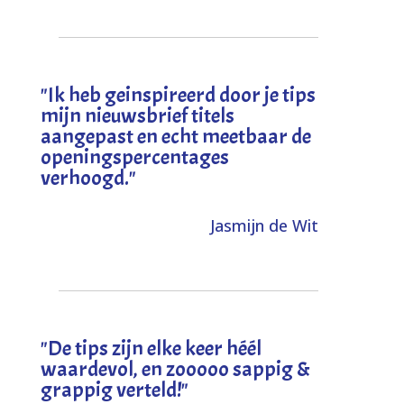
"I
k heb geinspireerd door je tips
mijn nieuwsbrief titels
aangepast en echt meetbaar de
openingspercentages
verhoogd
."
Jasmijn de Wit
"
De tips zijn elke keer héél
waardevol, en zooooo sappig &
grappig verteld!
"