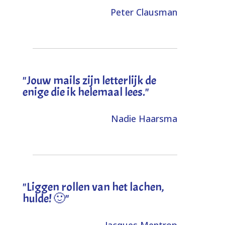
Peter Clausman
"Jouw mails zijn letterlijk de
enige die ik helemaal lees."
Nadie Haarsma
"L
iggen rollen van het lachen,
hulde! 🙂
"
Jacques Mentrop