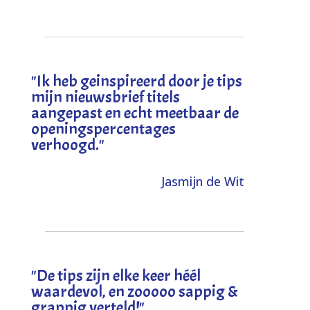
"I
k heb geinspireerd door je tips
mijn nieuwsbrief titels
aangepast en echt meetbaar de
openingspercentages
verhoogd
."
Jasmijn de Wit
"
De tips zijn elke keer héél
waardevol, en zooooo sappig &
grappig verteld!
"