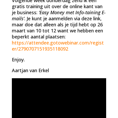
Volgende week donderdag zend ik een
gratis training uit over de online kant van
je business:
‘Easy Money met Info-taining E-
mails’
. Je kunt je aanmelden via deze link,
maar doe dat alleen als je tijd hebt op 26
maart van 10 tot 12 want we hebben een
beperkt aantal plaatsen:
https://attendee.gotowebinar.com/regist
er/2790707151935118092
Enjoy.
Aartjan van Erkel