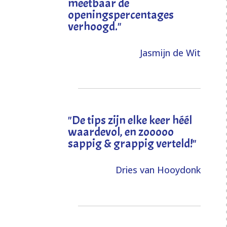
meetbaar de
openingspercentages
verhoogd
."
Jasmijn de Wit
"
De tips zijn elke keer héél
waardevol, en zooooo
sappig & grappig verteld!
"
Dries van Hooydonk