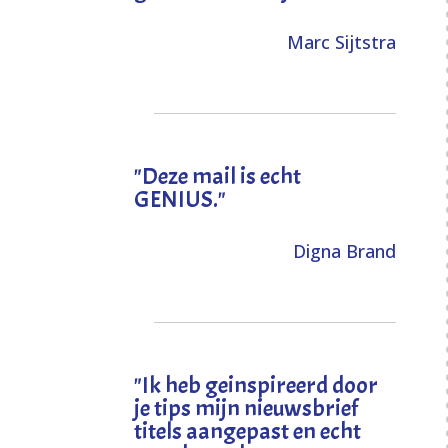
Marc Sijtstra
"Deze mail is echt
GENIUS."
Digna Brand
"I
k heb geinspireerd door
je tips mijn nieuwsbrief
titels aangepast en echt