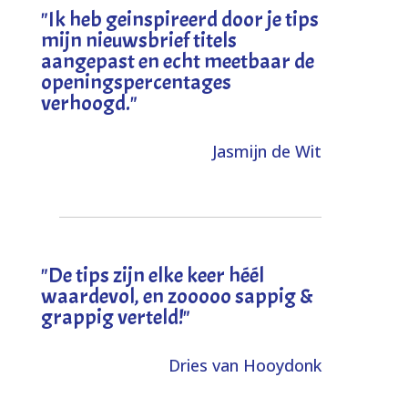
"I
k heb geinspireerd door je tips
mijn nieuwsbrief titels
aangepast en echt meetbaar de
openingspercentages
verhoogd
."
Jasmijn de Wit
"
De tips zijn elke keer héél
waardevol, en zooooo sappig &
grappig verteld!
"
Dries van Hooydonk