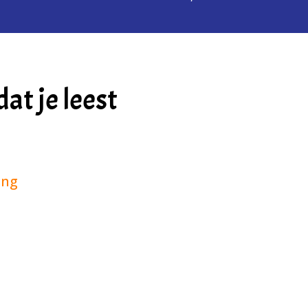
at je leest
ing