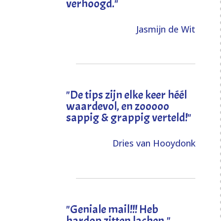
verhoogd
."
Jasmijn de Wit
"
De tips zijn elke keer héél
waardevol, en zooooo
sappig & grappig verteld!
"
Dries van Hooydonk
"Geniale mail!!! Heb
hardop zitten lachen."