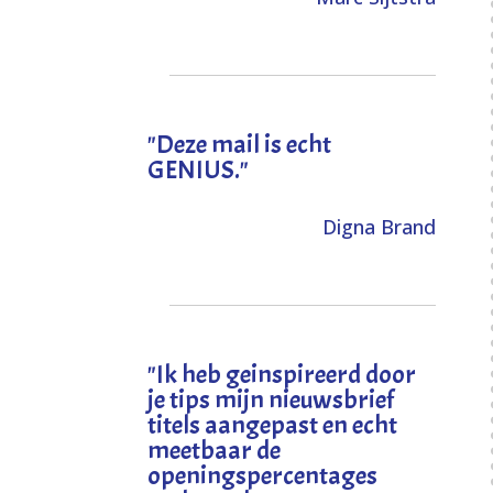
"Deze mail is echt
GENIUS."
Digna Brand
"I
k heb geinspireerd door
je tips mijn nieuwsbrief
titels aangepast en echt
meetbaar de
openingspercentages