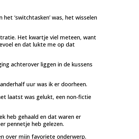
n het ‘switchtasken’ was, het wisselen
tratie. Het kwartje viel meteen, want
 gevoel en dat lukte me op dat
ing achterover liggen in de kussens
 anderhalf uur was ik er doorheen.
t laatst was gelukt, een non-fictie
boek heb gehaald en dat waren er
der pennetje heb gelezen.
n over mijn favoriete onderwerp.