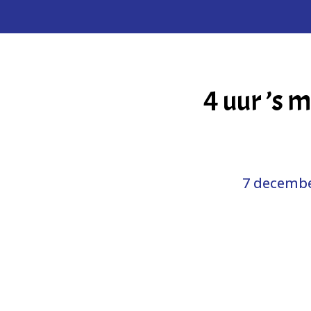
4 uur ’s 
7 decembe