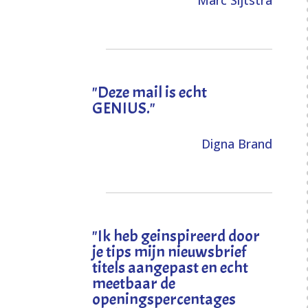
Marc Sijtstra
"Deze mail is echt
GENIUS."
Digna Brand
"I
k heb geinspireerd door
je tips mijn nieuwsbrief
titels aangepast en echt
meetbaar de
openingspercentages