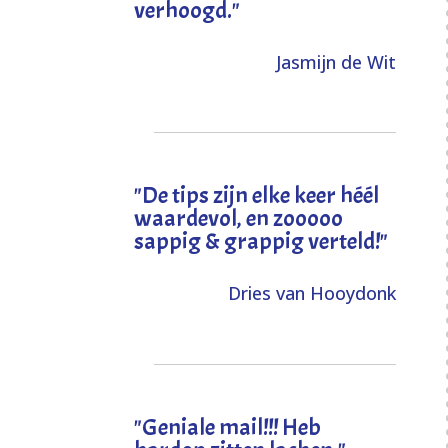
verhoogd
."
Jasmijn de Wit
"
De tips zijn elke keer héél
waardevol, en zooooo
sappig & grappig verteld!
"
Dries van Hooydonk
"Geniale mail!!! Heb