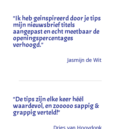
"I
k heb geinspireerd door je tips
mijn nieuwsbrief titels
aangepast en echt meetbaar de
openingspercentages
verhoogd
."
Jasmijn de Wit
"
De tips zijn elke keer héél
waardevol, en zooooo sappig &
grappig verteld!
"
Dries van Hooydonk