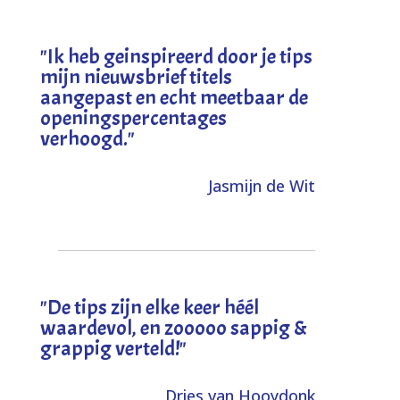
"I
k heb geinspireerd door je tips
mijn nieuwsbrief titels
aangepast en echt meetbaar de
openingspercentages
verhoogd
."
Jasmijn de Wit
"
De tips zijn elke keer héél
waardevol, en zooooo sappig &
grappig verteld!
"
Dries van Hooydonk