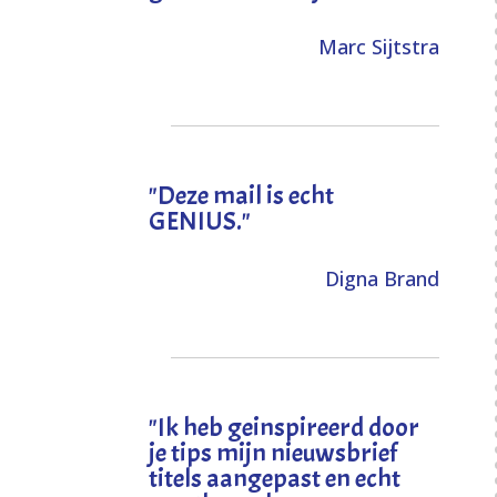
Marc Sijtstra
"Deze mail is echt
GENIUS."
Digna Brand
"I
k heb geinspireerd door
je tips mijn nieuwsbrief
titels aangepast en echt