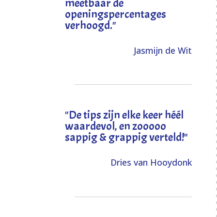
meetbaar de
openingspercentages
verhoogd
."
Jasmijn de Wit
"
De tips zijn elke keer héél
waardevol, en zooooo
sappig & grappig verteld!
"
Dries van Hooydonk