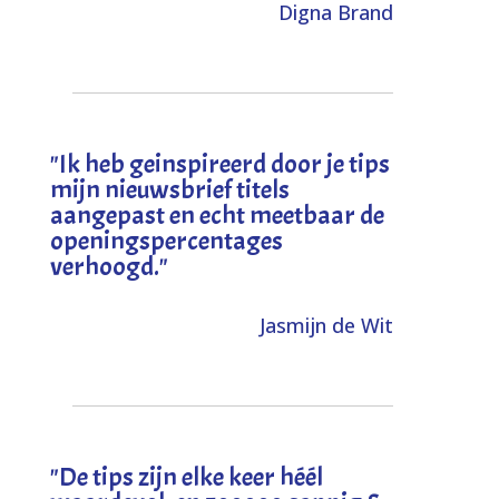
Digna Brand
"I
k heb geinspireerd door je tips
mijn nieuwsbrief titels
aangepast en echt meetbaar de
openingspercentages
verhoogd
."
Jasmijn de Wit
"
De tips zijn elke keer héél