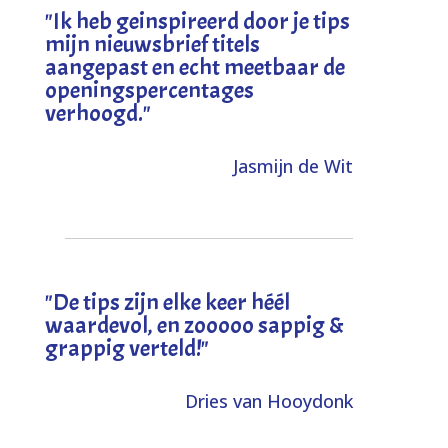
"I
k heb geinspireerd door je tips
mijn nieuwsbrief titels
aangepast en echt meetbaar de
openingspercentages
verhoogd
."
Jasmijn de Wit
"
De tips zijn elke keer héél
waardevol, en zooooo sappig &
grappig verteld!
"
Dries van Hooydonk