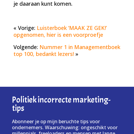
je daaraan kunt komen.
« Vorige:
Luisterboek ‘MAAK ZE GEK!’
opgenomen, hier is een voorproefje
Volgende:
Nummer 1 in Managementboek
top 100, bedankt lezers!
»
Politiek incorrecte marketing-
tips
Abonneer je op mijn beruchte tips voor
ondernemers. Waarschuwing: ongeschikt voor
millennials, freeloaders en mensen met lange