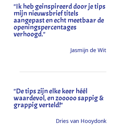
"I
k heb geinspireerd door je tips
mijn nieuwsbrief titels
aangepast en echt meetbaar de
openingspercentages
verhoogd
."
Jasmijn de Wit
"
De tips zijn elke keer héél
waardevol, en zooooo sappig &
grappig verteld!
"
Dries van Hooydonk