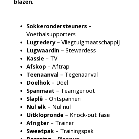
blazen
.
Sokkerondersteuners
–
Voetbalsupporters
Lugredery
– Vliegtuigmaatschappij
Lugwaardin
– Stewardess
Kassie
– TV
Afskop
– Aftrap
Teenaanval
– Tegenaanval
Doelhok
– Doel
Spanmaat
– Teamgenoot
Slaplê
– Ontspannen
Nul elk
– Nul nul
Uitklopronde
– Knock-out fase
Afrigter
– Trainer
Sweetpak
– Trainingspak
Besering
– Blessure