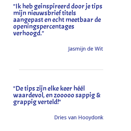
"I
k heb geinspireerd door je tips
mijn nieuwsbrief titels
aangepast en echt meetbaar de
openingspercentages
verhoogd
."
Jasmijn de Wit
"
De tips zijn elke keer héél
waardevol, en zooooo sappig &
grappig verteld!
"
Dries van Hooydonk