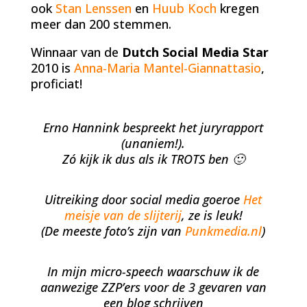
ook
Stan Lenssen
en
Huub Koch
kregen
meer dan 200 stemmen.
Winnaar van de
Dutch Social Media Star
2010 is
Anna-Maria Mantel-Giannattasio
,
proficiat!
Erno Hannink bespreekt het juryrapport
(unaniem!).
Zó kijk ik dus als ik TROTS ben 🙂
Uitreiking door social media goeroe
Het
meisje van de slijterij
, ze is leuk!
(De meeste foto’s zijn van
Punkmedia.nl
)
In mijn micro-speech waarschuw ik de
aanwezige ZZP’ers voor de 3 gevaren van
een blog schrijven