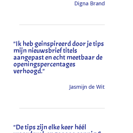
Digna Brand
"I
k heb geinspireerd door je tips
mijn nieuwsbrief titels
aangepast en echt meetbaar de
openingspercentages
verhoogd
."
Jasmijn de Wit
"
De tips zijn elke keer héél