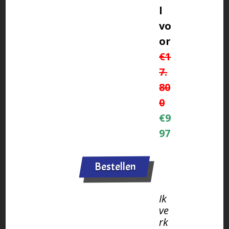
l
vo
or
€1
7.
80
0
€9
97
Bestellen
Ik
ve
rk