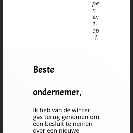
pe
n
en
1-
op
-1.
Beste
ondernemer,
Ik heb van de winter
gas terug genomen om
een besluit te nemen
over een nieuwe