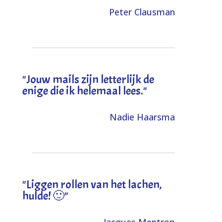
Peter Clausman
"Jouw mails zijn letterlijk de
enige die ik helemaal lees."
Nadie Haarsma
"L
iggen rollen van het lachen,
hulde! 🙂
"
Jacques Mentrop