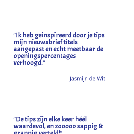
"I
k heb geinspireerd door je tips
mijn nieuwsbrief titels
aangepast en echt meetbaar de
openingspercentages
verhoogd
."
Jasmijn de Wit
"
De tips zijn elke keer héél
waardevol, en zooooo sappig &
grappig verteld!
"