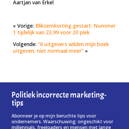
Aartjan van Erkel
« Vorige:
Bliksemkorting gestart: Nummer
1 tijdelijk van 23,99 voor 20 piek
Volgende:
“6 uitgevers wilden mijn boek
uitgeven, niet normaal meer“
»
Politiek incorrecte marketing-
tips
Abonneer je op mijn beruchte tips voor
ondernemers. Waarschuwing: ongeschikt voor
millennials, freeloaders en mensen met lange