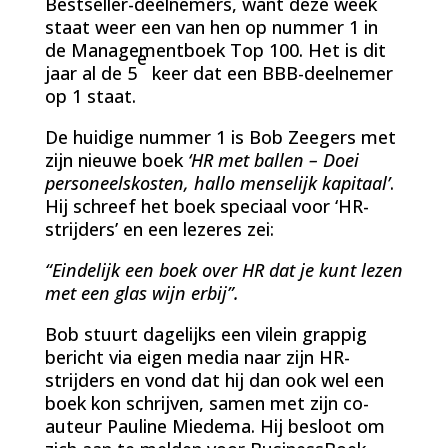
Bestseller-deelnemers, want deze week
staat weer een van hen op nummer 1 in
de Managementboek Top 100. Het is dit
e
jaar al de 5
keer dat een BBB-deelnemer
op 1 staat.
De huidige nummer 1 is Bob Zeegers met
zijn nieuwe boek
‘HR met ballen – Doei
personeelskosten, hallo menselijk kapitaal’
.
Hij schreef het boek speciaal voor ‘HR-
strijders’ en een lezeres zei:
“Eindelijk een boek over HR dat je kunt lezen
met een glas wijn erbij”.
Bob stuurt dagelijks een vilein grappig
bericht via eigen media naar zijn HR-
strijders en vond dat hij dan ook wel een
boek kon schrijven, samen met zijn co-
auteur Pauline Miedema. Hij besloot om