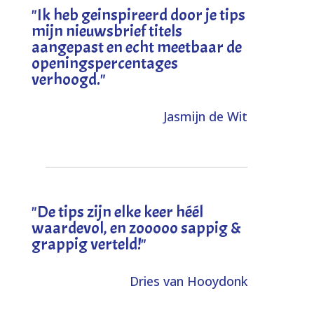
"I
k heb geinspireerd door je tips
mijn nieuwsbrief titels
aangepast en echt meetbaar de
openingspercentages
verhoogd
."
Jasmijn de Wit
"
De tips zijn elke keer héél
waardevol, en zooooo sappig &
grappig verteld!
"
Dries van Hooydonk