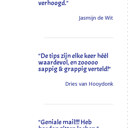
verhoogd
."
Jasmijn de Wit
"
De tips zijn elke keer héél
waardevol, en zooooo
sappig & grappig verteld!
"
Dries van Hooydonk
"Geniale mail!!! Heb