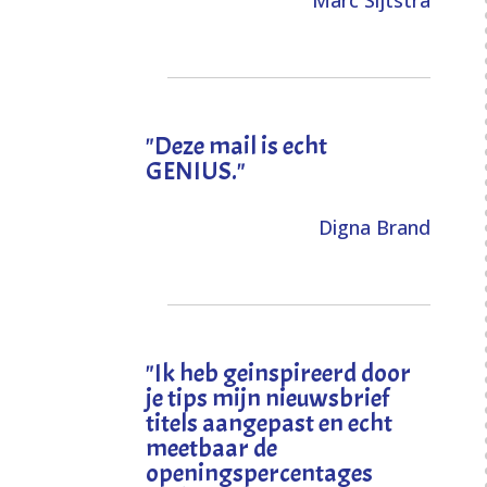
Marc Sijtstra
"Deze mail is echt
GENIUS."
Digna Brand
"I
k heb geinspireerd door
je tips mijn nieuwsbrief
titels aangepast en echt
meetbaar de
openingspercentages