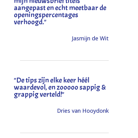
mijn nieuwsbrief titels
aangepast en echt meetbaar de
openingspercentages
verhoogd
."
Jasmijn de Wit
"
De tips zijn elke keer héél
waardevol, en zooooo sappig &
grappig verteld!
"
Dries van Hooydonk