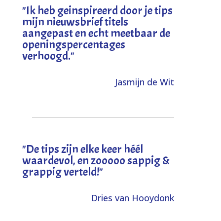
"I
k heb geinspireerd door je tips
mijn nieuwsbrief titels
aangepast en echt meetbaar de
openingspercentages
verhoogd
."
Jasmijn de Wit
"
De tips zijn elke keer héél
waardevol, en zooooo sappig &
grappig verteld!
"
Dries van Hooydonk